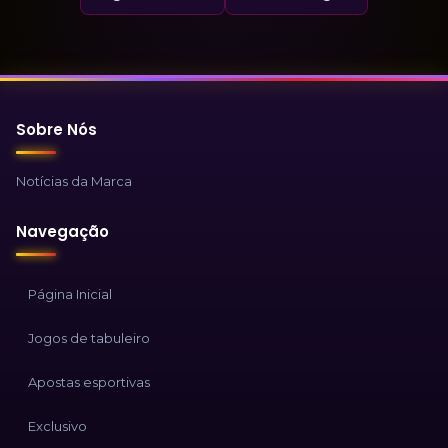
Sobre Nós
Notícias da Marca
Navegação
Página Inicial
Jogos de tabuleiro
Apostas esportivas
Exclusivo