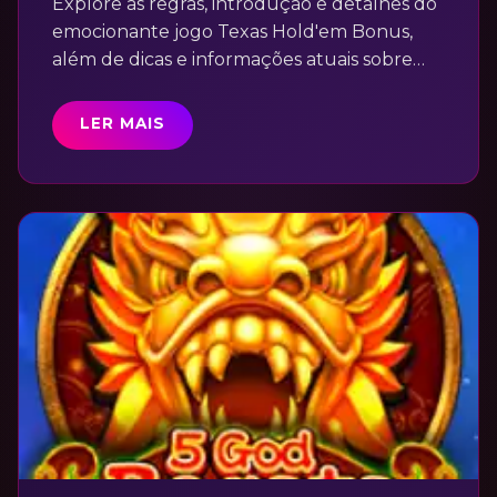
Explore as regras, introdução e detalhes do
emocionante jogo Texas Hold'em Bonus,
além de dicas e informações atuais sobre
sua popularidade.
LER MAIS