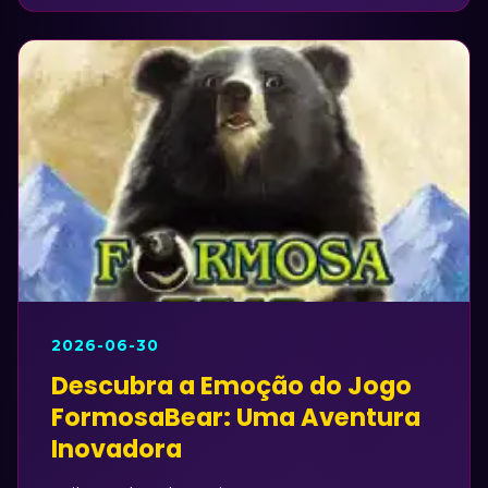
2026-06-30
Descubra a Emoção do Jogo
FormosaBear: Uma Aventura
Inovadora