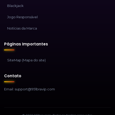
Blackjack
Jogo Responsável
Notícias da Marca
Páginas Importantes
SiteMap (Mapa do site)
Contato
Email: support@951bravip.com